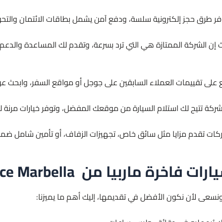
ر طرق حجز إلكترونية سلسة، ودفع آمن يشمل بطاقات الائتمان والتحويل
إن الشركة الممتازة هي التي ترد بسرعة، وتقدم لك المساعدة والدعم
 على تقييمات العملاء السابقين على جوجل أو مواقع السفر، وابحث عن 
شركة تتيح لك استلام السيارة من موقعك المفضل، وتوفر خيارات مرنة للع
ات تقدم مزايا مثل سائق خاص، تجهيزات الزفاف، أو تأمين شامل ضمن ب
 ماربيا من Limousine Service Marbella؟
ونسعى لأن نكون الأفضل في تقديمها، إليك أهم ما يميزنا: