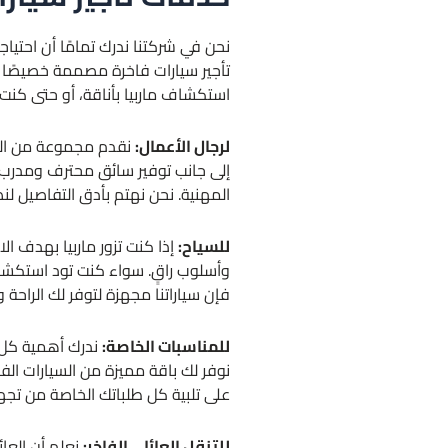
نحن في شركتنا ندرك تمامًا أن احتي
تأجير سيارات فاخرة مصممة خصيصًا ل
استكشاف ماربيا بأناقة، أو حتى كن
لرجال الأعمال:
نقدم مجموعة من السيا
إلى جانب توفير سائق محترف ومدرب 
المهنية. نحن نهتم بأدق التفاصيل لن
للسياح:
إذا كنت تزور ماربيا بهدف ال
وأسلوب راقٍ. سواء كنت تود استكشاف 
فإن سياراتنا مجهزة لتوفر لك الراحة 
للمناسبات الخاصة:
ندرك أهمية كل ل
نوفر لك باقة مميزة من السيارات الف
على تلبية كل طلباتك الخاصة من تجه
للتنقل العائلي الفاخر:
نعلم أن العائ