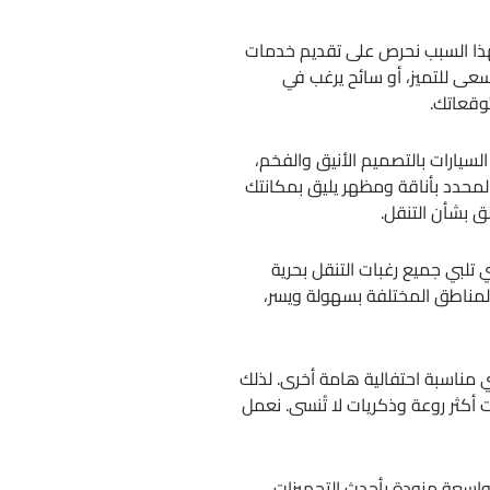
لهذا السبب نحرص على تقديم خدمات
عى للتميز، أو سائح يرغب في
وقعاتك.
لسيارات بالتصميم الأنيق والفخم،
محدد بأناقة ومظهر يليق بمكانتك
ق بشأن التنقل.
ي تلبي جميع رغبات التنقل بحرية
 المناطق المختلفة بسهولة ويسر،
 مناسبة احتفالية هامة أخرى. لذلك
 أكثر روعة وذكريات لا تُنسى. نعمل
ة واسعة مزودة بأحدث التجهيزات