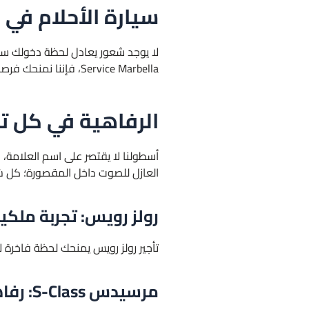
سيارة الأحلام في 
Service Marbella، فإننا نمنحك فرصة قيادة سيارة أحلامك في أجواء ماربيا الساحرة. نحن لا نعرض مجرد خيارات، بل تجارب تبقى في الذاكرة.
الرفاهية في كل تف
أسطولنا لا يقتصر على اسم العلامة، ب
العازل للصوت داخل المقصورة؛ كل شيء
رولز رويس: تجربة ملكي
تأجير رولز رويس يمنحك لحظة فاخرة
مرسيدس S-Class: رفاهية الأعمال والمناسبات الرسمية