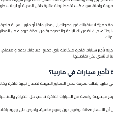
مريحة وآمنة. سواء كنت تخطط لرحلة عائلية داخل المدينة أو لرحلات طويل
ة مميزة لاستقبالك فور وصولك إلى مطار ملقا أو ماربيا بسيارة فاخرة 
ة لرحلتك، حيث نضمن لك الراحة والخصوصية من لحظة خروجك من المط
هتك.
جربة تأجير سيارات فاخرة متكاملة تلبي جميع احتياجاتك بدقة واهتمام
 لا تُنسى بكل تفاصيلها.
أجير سيارات في ماربيا؟
ة في ماربيا يتطلب معرفة بعض المعايير المهمة لضمان تجربة فاخرة وخال
فر مجموعة واسعة من السيارات الفاخرة تناسب كل الأذواق والمناسبات
 أن الأسعار معلنة بوضوح دون رسوم مخفية، واحرص على وجود باقات م