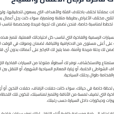
اجات عملائنا تختلف باختلاف الفئة والأهداف التي يسعون لتحقيقها، و
تلبي مختلف الأغراض بطريقة متقنة ومتميزة. سواء كنت رجل أعمال يس
ت تخطط لمناسبة خاصة، فنحن نضمن لك تجربة فريدة ومخصصة تناسب ت
رات الرسمية والفاخرة التي تناسب كل احتياجاتك العملية. تتميز هذه ا
على أعلى مستوى من الاحترافية واللباقة، لضمان وصولك في الوقت ال
ضمن لك رحلة مريحة وآمنة، مما يتيح لك التركيز على أعمالك بدون أي قل
استمتاع والاستكشاف، نوفر لك أسطولًا متنوعًا من السيارات الفاخرة الت
الشواطئ الخلابة، أو زيارة المعالم السياحية الشهيرة، أو التنقل بين
والفخامة طوال رحلتك السياحية.
حظة خاصة في حياتك، سواء كانت حفلات الزفاف، حفلات التخرج، أو أي
اخرة التي تضيف لمسة من الأناقة والتميز لمناسبتك، لتكون تلك اللحظات
يزات وديكورات داخل السيارة حسب رغبتك.
لة تحتاج إلى راحة ومساحة كافية أثناء التنقل، لذلك نوفر سيارات فاخر