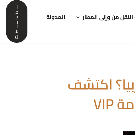
ا
ح
النقل من وإلى المطار
المدونة
ج
ز
ا
لا
ن
بيا؟ اكتشف
VIP