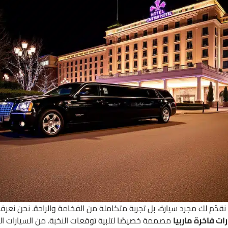
Limousine Service Marbell، لا نقدّم لك مجرد سيارة، بل تجربة متكاملة من الفخامة والراحة.
رات فاخرة ماربيا
مصممة خصيصًا لتلبية توقعات النخبة. من السيارات ال