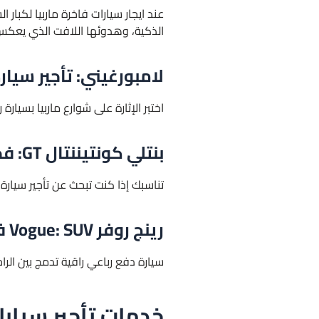
عند ايجار سيارات فاخرة ماربيا لكبا
الذكية، وهدوئها اللافت الذي يعك
لامبورغيني: تأجير سيا
اختبر الإثارة على شوارع ماربيا بسيا
بنتلي كونتيننتال GT: فخامة بريطانية تتحدث عنك
تناسبك إذا كنت تبحث عن تأجير سيارة 
رينج روفر Vogue: SUV فاخرة لكل المناسبات
سيارة دفع رباعي راقية تدمج بين الراح
خدمات تأجير سيارا