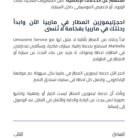
استفسر عن الخدمات الإضافية:
مثل المشروبات الفاخرة، باقات
الورود، أو تخصيص الموسيقى داخل السيارة.
احجزليموزين المطار​ في ماربيا الآن وابدأ
رحلتك في ماربيا بفخامة لا تُنسى
ابدأ رحلتك من المطار بأناقة لا مثيل لها مع Limousine Service
Marbella. استمتع بخدمة راقية، سيارات فاخرة، وسائقين محترفين
في انتظارك لحظة وصولك. لا مزيد من عناء البحث عن سيارة أو
الانتظار في الطوابير.
احجز الآن خدمة ليموزين المطار​ في ماربيا بكل سهولة عبر موقعنا
الإلكتروني، واجعل كل لحظة في سفرك تستحق التميز.
وتأكد أن خدمة ليموزين للمطار ليست اختيار أو رفاهية؛ ولكنها
ضرورة لمن يبحث عن الراحة والدقة والأمان في التنقل عند الوصول
إلى إسبانيا.
السابق
التالى