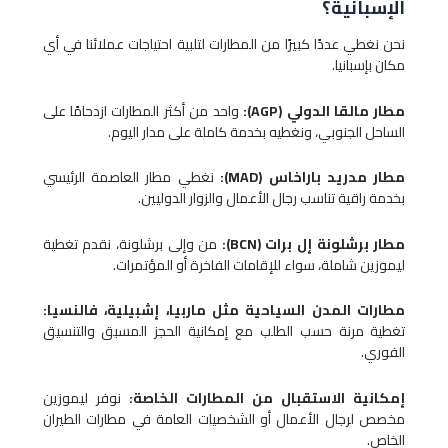
الإسبانية؟
نحن نغطي عددًا كبيرًا من المطارات لتلبية احتياجات عملائنا في أي
مكان بإسبانيا.
مطار مالقا الدولي (AGP):
واحد من أكثر المطارات ازدحامًا على
الساحل الجنوبي، ونغطيه بخدمة كاملة على مدار اليوم.
مطار مدريد باراخاس (MAD):
نغطي مطار العاصمة الرئيسي
بخدمة راقية تناسب رجال الأعمال والزوار الدوليين.
مطار برشلونة إل برات (BCN):
من وإلى برشلونة، نقدم تغطية
ليموزين شاملة، سواء للإقامات الفاخرة أو المؤتمرات.
مطارات المدن السياحية مثل ماربيا، إشبيلية، فالنسيا:
تغطية مرنة حسب الطلب مع إمكانية الحجز المسبق والتنسيق
الفوري.
إمكانية الاستقبال من المطارات الخاصة:
نوفر ليموزين
مخصص لرجال الأعمال أو الشخصيات العامة في مطارات الطيران
الخاص.