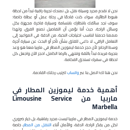
نحن لا نقدم مجرد وسيلة نقل، بل نمنحك تجربة راقية تبدأ من لحظة
هبوط الطائرة، سواء كنت قادمًا في رحلة عمل أو عطلة خاصة؛
سوف تجد سائقك بانتظارك بابتسامة وسيارة فاخرة مجهزة بكل
وسائل الراحة، حيث أننا نؤمن أن التفاصيل تصنع الفرق، ولهذا
صممنا خدمتنا لتناسب احتياجات النخبة، من الدقة في المواعيد إلى
التعامل الراقي، لا داعي للقلق بشأن تأخر أو البحث عن سيارة أجرة
وسط الزحام؛ لأن حجز خدمة ليموزين المطار​ في ماربيا معنا هو وعد
بتجربة فريدة تبدأ بالثقة وتنتهي بالرضا الكامل، احجز الآن واجعل كل
لحظة في سفرك تستحق الفخامة.
نحن هنا لك! اتصل بنا عبر
واتساب
لترتيب رحلتك القادمة.
أهمية خدمة ليموزين المطار​ في
ماربيا من Limousine Service
Marbella
خدمة ليموزين المطار​ في ماربيا ليست مجرد رفاهية، بل خيار ضروري
لكل من يقدّر الراحة، الدقة، والأمان أثناء
التنقل من المطار
، خاصة