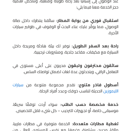
عند الوصول إلى إسبانيا بعد رحلة طويلة ومتعبة، وتتلخص أهمية
حجز الخدمة معنا فيما يلي:
استقبال فوري من بوابة المطار:
سائقنا ينتظرك داخل صالة
الوصول، مما يوفّر عليك عناء البحث أو الوقوف في طوابير سيارات
الأجرة.
راحة بعد السفر الطويل:
نوفر لك بيئة هادئة ومريحة داخل
السيارة مع مكيفات، مقاعد جلدية، ومشروبات ترحيبية.
سائقون محترفون ولبقون
مدربون على أعلى مستوى في
التعامل الراقي، ويتحدثون عدة لغات لضمان تواصلك السلس.
أسطول فاخر متنوع:
نقدم مجموعة متنوعة من
سيارات
الليموزين
الحديثة لتناسب ذوقك وعدد أفراد الرحلة.
خدمة مخصصة حسب الطلب:
سواء أردت توقفًا سريعًا،
موسيقى خاصة، أو تجهيزات للترحيب – كل شيء قابل للتخصيص.
تغطية مطارات متعددة:
الخدمة متوفرة في مطارات ماربيا،
مالقا، مدريد، برشلونة، وغيرها مع نفس المستوى العالي من