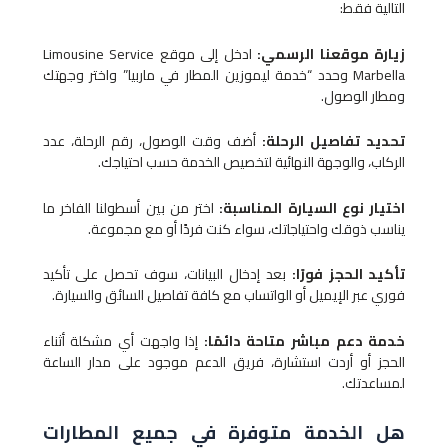
التالية فقط:
زيارة موقعنا الرسمي:
ادخل إلى موقع Limousine Service
Marbella وحدد “خدمة ليموزين المطار​ في ماربيا” واختر وجهتك
ومطار الوصول.
تحديد تفاصيل الرحلة:
أضف وقت الوصول، رقم الرحلة، عدد
الركاب، والوجهة النهائية لتخصيص الخدمة حسب احتياجك.
اختيار نوع السيارة المناسبة:
اختر من بين أسطولنا الفاخر ما
يناسب ذوقك واحتياجاتك، سواء كنت فردًا أو مع مجموعة.
تأكيد الحجز فورًا:
بعد إدخال البيانات، سوف تحصل على تأكيد
فوري عبر الإيميل أو الواتساب مع كافة تفاصيل السائق والسيارة.
خدمة دعم مباشر متاحة دائمًا:
إذا واجهت أي مشكلة أثناء
الحجز أو أردت استشارة، فريق الدعم موجود على مدار الساعة
لمساعدتك.
هل الخدمة متوفرة في جميع المطارات