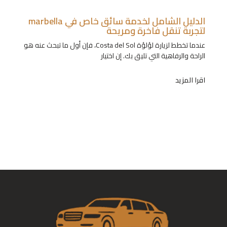
الدليل الشامل لخدمة سائق خاص في marbella
لتجربة تنقل فاخرة ومريحة
عندما تخطط لزيارة لؤلؤة Costa del Sol، فإن أول ما تبحث عنه هو
الراحة والرفاهية التي تليق بك. إن اختيار
اقرا المزيد