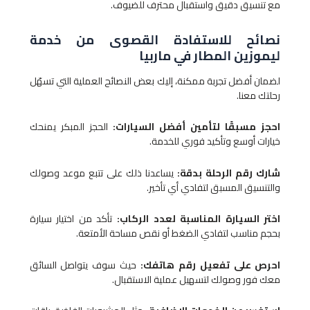
مع تنسيق دقيق واستقبال محترف للضيوف.
نصائح للاستفادة القصوى من خدمة
ليموزين المطار​ في ماربيا
لضمان أفضل تجربة ممكنة، إليك بعض النصائح العملية التي تسهّل
رحلتك معنا.
احجز مسبقًا لتأمين أفضل السيارات:
الحجز المبكر يمنحك
خيارات أوسع وتأكيد فوري للخدمة.
شارك رقم الرحلة بدقة:
يساعدنا ذلك على تتبع موعد وصولك
والتنسيق المسبق لتفادي أي تأخير.
اختر السيارة المناسبة لعدد الركاب:
تأكد من اختيار سيارة
بحجم مناسب لتفادي الضغط أو نقص مساحة الأمتعة.
احرص على تفعيل رقم هاتفك:
حيث سوف يتواصل السائق
معك فور وصولك لتسهيل عملية الاستقبال.