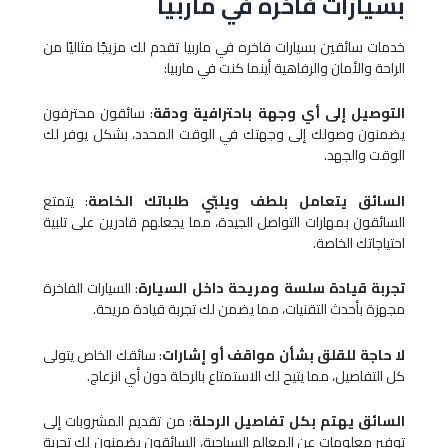
بسيارات فاخره في ماربيا
خدمات سائقين بسيارات فاخره في ماربيا تقدم لك مزيجًا مثاليًا من
الراحة والأمان والرفاهية أينما كنت في ماربيا:
التوصيل إلى أي وجهة باحترافية ودقة
: سائقون محترفون
يضمنون وصولك إلى وجهتك في الوقت المحدد، بشكل يوفر لك
الوقت والجهد.
السائق يتعامل بلطف ويلبّي طلباتك الخاصة
: يتمتع
السائقون بمهارات التواصل الجيدة، مما يجعلهم قادرين على تلبية
احتياجاتك الخاصة.
تجربة قيادة سلسة ومريحة داخل السيارة
: السيارات الفاخرة
مجهزة بأحدث التقنيات، مما يضمن لك تجربة قيادة مريحة.
لا حاجة للقلق بشأن مواقف أو إشارات
: سائقك الخاص يتولى
كل التفاصيل، مما يتيح لك الاستمتاع بالرحلة دون أي انزعاج.
السائق يهتم بكل تفاصيل الرحلة
: من تقديم المشروبات إلى
توفير معلومات عن المعالم السياحية، السائقون يضمنون لك تجربة