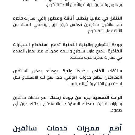
يجعلهم يشعرون بالراحة والأمان أثناء تنقلاتهم.
التنقل في ماربيا يتطلب أناقة ومظهر راقي
: سيارات فاخرة
مع سائقين محترفين تعكس ذوق الزوار وتضفي لمسة من
الأناقة على تنقلاتهم.
جودة الشوارع والبنية التحتية تدعم استخدام السيارات
الفاخرة
: تتمتع ماربيا بشوارع واسعة ومهيأة، مما يجعل القيادة
في سيارات فاخرة تجربة ممتعة.
سائقك الخاص يضبط وتيرة يومك
: يمكن للسائقين
المحترفين تنظيم جدولك اليومي، مما يتيح لك الاستمتاع بكل
لحظة دون القلق بشأن المواعيد.
الراحة النفسية جزء من جودة رحلتك
: مع خدمات سائقين
بسيارات فاخرة، يمكنك الاسترخاء والاستمتاع برحلتك دون أي
ضغوط.
أهم مميزات خدمات سائقين