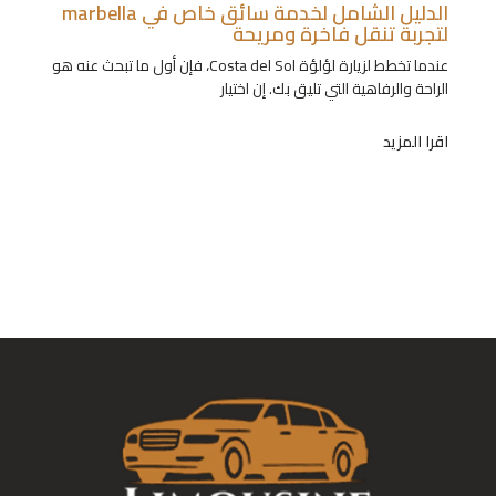
الدليل الشامل لخدمة سائق خاص في marbella
لتجربة تنقل فاخرة ومريحة
عندما تخطط لزيارة لؤلؤة Costa del Sol، فإن أول ما تبحث عنه هو
الراحة والرفاهية التي تليق بك. إن اختيار
اقرا المزيد