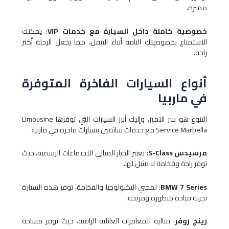
مميزة.
خصوصية كاملة داخل السيارة مع خدمات VIP
: يمكنك
الاستمتاع بخصوصيتك التامة أثناء التنقل، مما يجعل الرحلة أكثر
راحة.
أنواع السيارات الفاخرة المتوفرة
في ماربيا
التنوع هو سر التميز، وإليك أبرز السيارات التي توفرها Limousine
Service Marbella مع خدمات سائقين بسيارات فاخره في ماربيا:
مرسيدس S-Class
: تعتبر الخيار المثالي للاجتماعات الرسمية، حيث
توفر راحة وفخامة لا مثيل لها.
BMW 7 Series
: لمحبي التكنولوجيا والفخامة، توفر هذه السيارة
تجربة قيادة متطورة ومريحة.
رينج روفر
: مثالية للمغامرات العائلية الراقية، حيث توفر مساحة