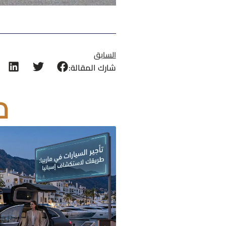
السابق
شارك المقالة:
م