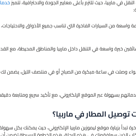
نقل في ماربيا، حيث تلتزم بأعلى معايير الجودة والاحترافية، تتميز
خدمات
:
واسعة من السيارات الفاخرة التي تناسب جميع الأذواق والاحتياجات، بد
ئقين خبرة واسعة في التنقل داخل ماربيا والمناطق المحيطة، مع القدرة
اء وصلت في ساعة مبكرة من الصباح أو في منتصف الليل، يضمن لك لي
اتهم بسهولة عبر الموقع الإلكتروني، مع تأكيد سريع ومتابعة دقيقة 
 توصيل المطار في ماربيا؟
رة تبدأ بزيارة موقع ليموزين ماربيا الإلكتروني، حيث يمكنك بكل سهول
كاب الذين سيرافقونك في هذه الرحلة، هذه الخطوة البسيطة تضمن أن ي