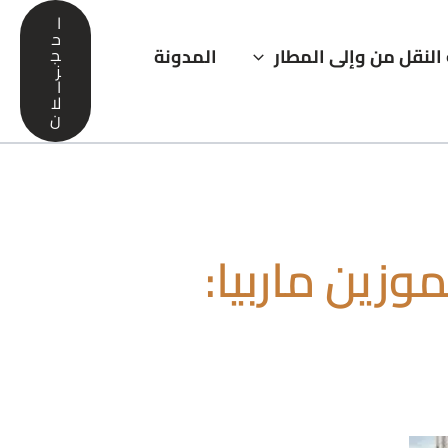
ا
ح
النقل من وإلى المطار
المدونة
ج
ز
ا
لا
ن
وزين ماربيا: