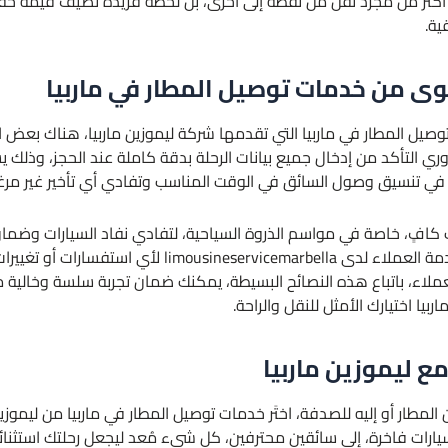
ر أكثر من مجرد نقل من نقطة إلى أخرى، بل لحظة فريدة تضيف قيمة حقيقية
ية.
وى من خدمات توصيل المطار في ماربيا
ل المطار في ماربيا التي تقدمها شركة ليموزين ماربيا، هناك بعض الن
ري التأكد من إدخال جميع بيانات الرحلة بدقة كاملة عند الحجز، وذلك
ا في تنسيق وصول السائق في الوقت المناسب وتفادي أي تأخير غير مر
كافٍ، خاصة في مواسم الذروة السياحية، لتفادي نفاد السيارات وضمان ت
يُنصح بالتواصل المستمر مع فريق خدمة العملاء لدى marbella
عملاء، باتباع هذه النصائح البسيطة، يمكنك ضمان تجربة سلسة وخالية
بيا اختيارك الأمثل للنقل والراحة.
مع ليموزين ماربيا
لمطار أو إليه للصدفة، اختَر خدمات توصيل المطار في ماربيا من ليموزين
رات فاخرة، إلى سائقين محترفين، كل شيء مُعد ليجعل رحلتك استثنائي