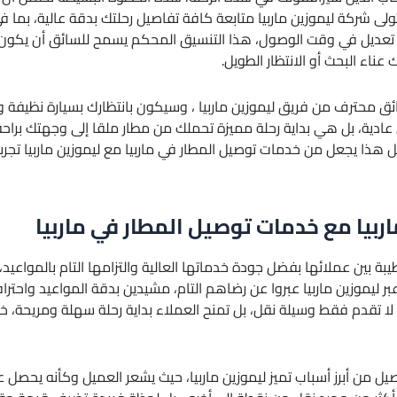
تتولى شركة ليموزين ماربيا متابعة كافة تفاصيل رحلتك بدقة عالية، بما ف
 أو تعديل في وقت الوصول، هذا التنسيق المحكم يسمح للسائق أن يكو
عناء البحث أو الانتظار الطويل.
ئق محترف من فريق ليموزين ماربيا ، وسيكون بانتظارك بسيارة نظيفة و
عادية، بل هي بداية رحلة مميزة تحملك من مطار ملقا إلى وجهتك بر
هذا يجعل من خدمات توصيل المطار في ماربيا مع ليموزين ماربيا تجرب
اربيا مع خدمات توصيل المطار في ماربيا
بين عملائها بفضل جودة خدماتها العالية والتزامها التام بالمواعيد، ا
ر ليموزين ماربيا عبروا عن رضاهم التام، مشيدين بدقة المواعيد واحترا
كة لا تقدم فقط وسيلة نقل، بل تمنح العملاء بداية رحلة سهلة ومريحة،
فاصيل من أبرز أسباب تميز ليموزين ماربيا، حيث يشعر العميل وكأنه ي