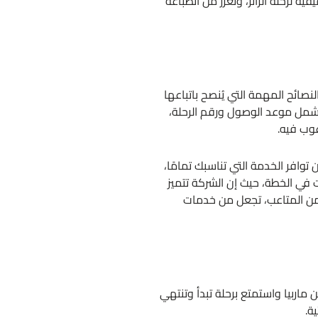
 لرحلة الزائر، وتعزز من انطباعه
صائح المهمة التي يُنصح باتباعها
 يشمل موعد الوصول ورقم الرحلة،
غوب فيه.
وافر الخدمة التي تناسبك تمامًا،
limousineservice لأي استفسارات أو تغييرات في الخطة، حيث إن الشركة تتميز
 من المتاعب، تجعل من خدمات
 ماربيا واستمتع برحلة تبدأ وتنتهي
ة.