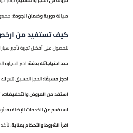
مرونة في الحجز والتسليم:
نُوفّر خي
صيانة دورية وضمان الجودة:
جميع س
كيف تستفيد من ارخص ايجار سيارات ما
للحصول على أفضل تجربة تأجير سيارات ف
حدد احتياجاتك بدقة:
اختر السيارة ا
احجز مسبقًا:
الحجز المسبق يُتيح لك 
استفد من العروض والتخفيضات:
ت
استفسر عن الخدمات الإضافية:
نُو
اقرأ الشروط والأحكام بعناية:
تأكد 