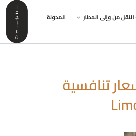
ا
ح
النقل من وإلى المطار
المدونة
ج
ز
ا
لا
ن
سعار تنافسية