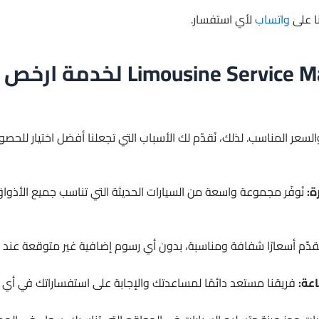
ا على
واتساب
لأي استفسار.
لماذا تختار sine Service Marbella
السعر المناسب. لذلك، نُقدّم لك الأسباب التي تجعلنا أفضل اختيار للح
ة:
نُوفّر مجموعة واسعة من السيارات الحديثة التي تناسب جميع الأذواق
قدّم أسعارًا شفافة ومناسبة، بدون أي رسوم إضافية غير متوقعة عند ال
عة:
فريقنا مستعد دائمًا لمساعدتك والإجابة على استفساراتك في أي