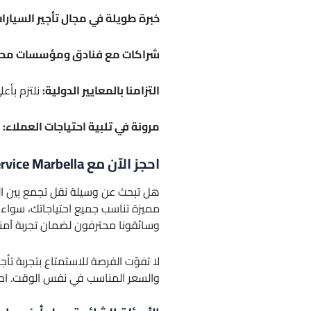
خبرة طويلة في مجال تأجير السيارا
شراكات مع فنادق ومؤسسات محل
التزامنا بالمعايير الدولية:
نلتزم بأع
مرونة في تلبية احتياجات العملاء:
ن
احجز الآن مع Limousine Service Marbella واستمتع بأرخص إيجار سيارات في ماربيا
هل تبحث عن وسيلة نقل تجمع بين الفخ
مميزة تناسب جميع احتياجاتك، سواء 
وسائقونا محترفون لضمان تجربة آمن
لا تفوّت الفرصة للاستمتاع بتجربة تأج
والسعر المناسب في نفس الوقت. احجز