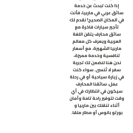
إذا كنت تبحث عن خدمة
سائق عربي في ماربيا، فأنت
في المكان الصحيح! نقدم لك
تأجير سيارات فاخرة مع
سائق محترف يتقن اللغة
العربية ويعرف كل معالم
ماربيا الشهيرة. مع أسعار
تنافسية وخدمة مميزة،
نحن هنا لنضمن لك تجربة
سفر لا تُنسى. سواء كنت
في زيارة سياحية أو في رحلة
عمل، سائقنا المحترف
سيكون في انتظارك في أي
وقت لتوفير راحة تامة وأمان
أثناء تنقلك بين ماربيا و
بورتو بانوس أو مطار ملقا.