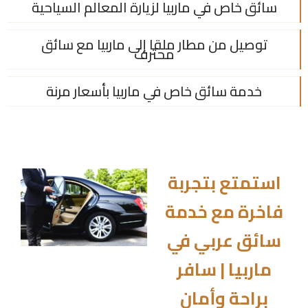
سائق خاص في ماربيا لزيارة المعالم السياحية
توصيل من مطار ملقا إلى ماربيا مع سائق
محترف
خدمة سائق خاص في ماربيا بأسعار مرنة
استمتع بتجربة
فاخرة مع خدمة
سائق عربي في
ماربيا | سافر
براحة وأمان